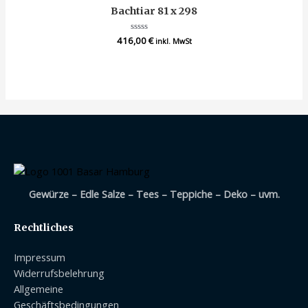
Bachtiar 81 x 298
416,00
Bewertet
€
inkl. MwSt
mit
0
von
5
Gewürze – Edle Salze – Tees – Teppiche – Deko – uvm.
Rechtliches
Impressum
Widerrufsbelehrung
Allgemeine
Geschäftsbedingungen