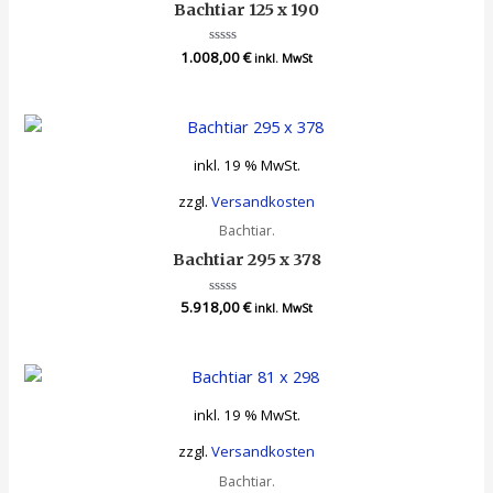
Bachtiar 125 x 190
1.008,00
Bewertet
€
inkl. MwSt
mit
0
von
5
inkl. 19 % MwSt.
zzgl.
Versandkosten
Bachtiar.
Bachtiar 295 x 378
5.918,00
Bewertet
€
inkl. MwSt
mit
0
von
5
inkl. 19 % MwSt.
zzgl.
Versandkosten
Bachtiar.