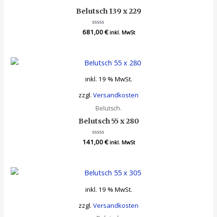
Belutsch 139 x 229
681,00
Bewertet
€
inkl. MwSt
mit
0
von
5
inkl. 19 % MwSt.
zzgl.
Versandkosten
Belutsch.
Belutsch 55 x 280
141,00
Bewertet
€
inkl. MwSt
mit
0
von
5
inkl. 19 % MwSt.
zzgl.
Versandkosten