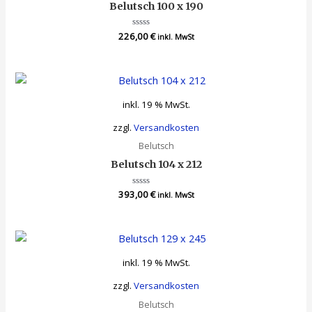
Belutsch 100 x 190
226,00
Bewertet
€
inkl. MwSt
mit
0
von
5
inkl. 19 % MwSt.
zzgl.
Versandkosten
Belutsch
Belutsch 104 x 212
393,00
Bewertet
€
inkl. MwSt
mit
0
von
5
inkl. 19 % MwSt.
zzgl.
Versandkosten
Belutsch