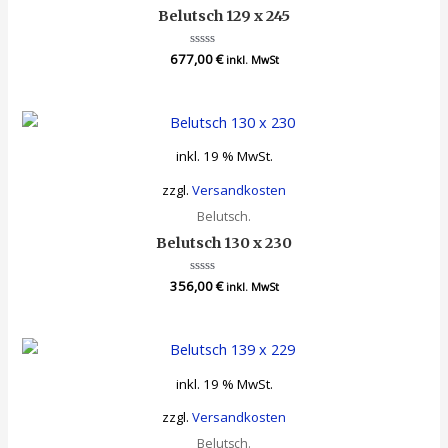
Belutsch 129 x 245
677,00
Bewertet
€
inkl. MwSt
mit
0
von
5
inkl. 19 % MwSt.
zzgl.
Versandkosten
Belutsch.
Belutsch 130 x 230
356,00
Bewertet
€
inkl. MwSt
mit
0
von
5
inkl. 19 % MwSt.
zzgl.
Versandkosten
Belutsch.