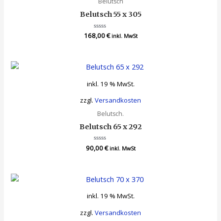
Belutsch
Belutsch 55 x 305
168,00
Bewertet
€
inkl. MwSt
mit
0
von
5
inkl. 19 % MwSt.
zzgl.
Versandkosten
Belutsch.
Belutsch 65 x 292
90,00
Bewertet
€
inkl. MwSt
mit
0
von
5
inkl. 19 % MwSt.
zzgl.
Versandkosten