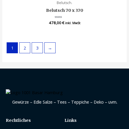
Belutsch.
Belutsch 70 x 370
478,00
Bewertet
€
inkl. MwSt
mit
0
von
5
1
2
3
→
Gewürze – Edle Salze – Tees – Teppiche – Deko – uvm.
Rechtliches
Links