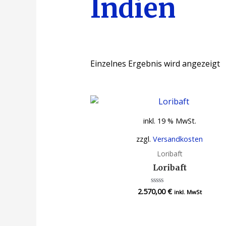
Indien
Einzelnes Ergebnis wird angezeigt
inkl. 19 % MwSt.
zzgl.
Versandkosten
Loribaft
Loribaft
2.570,00
€
Bewertet
inkl. MwSt
mit
0
von
5