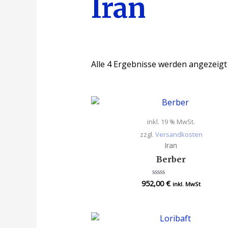
Iran
Alle 4 Ergebnisse werden angezeigt
inkl. 19 % MwSt.
zzgl.
Versandkosten
Iran
Berber
952,00
€
Bewertet
inkl. MwSt
mit
0
von
5