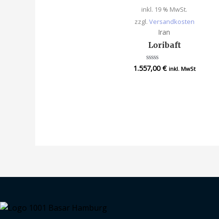
inkl. 19 % MwSt.
zzgl.
Versandkosten
Iran
Loribaft
1.557,00
€
Bewertet
inkl. MwSt
mit
0
von
5