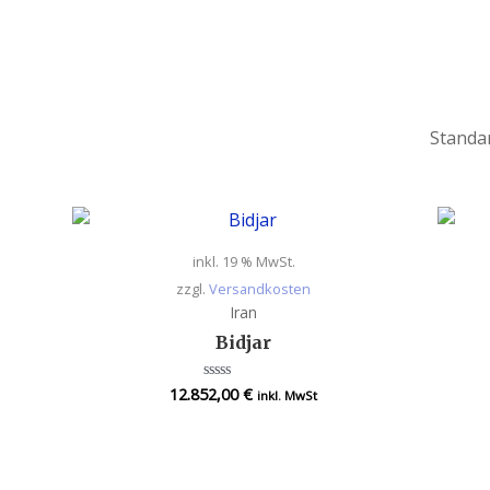
inkl. 19 % MwSt.
zzgl.
Versandkosten
Iran
Bidjar
12.852,00
€
Bewertet
inkl. MwSt
mit
0
von
5