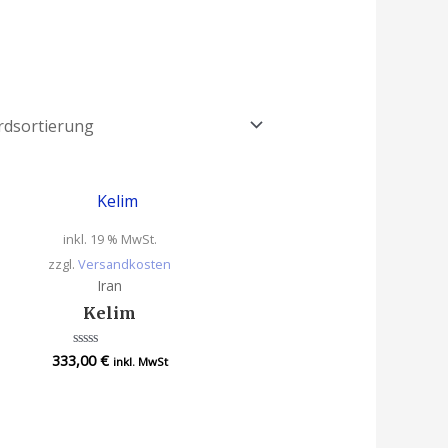
inkl. 19 % MwSt.
zzgl.
Versandkosten
Iran
Kelim
333,00
€
Bewertet
inkl. MwSt
mit
0
von
5