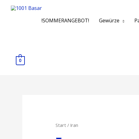
Zum
Inhalt
springen
!SOMMERANGEBOT!
Gewürze
Pa
0
Start
/ Iran