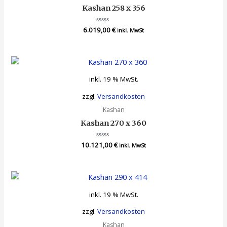
Kashan 258 x 356
6.019,00
Bewertet
€
inkl. MwSt
mit
0
von
5
inkl. 19 % MwSt.
zzgl.
Versandkosten
Kashan
Kashan 270 x 360
10.121,00
Bewertet
€
inkl. MwSt
mit
0
von
5
inkl. 19 % MwSt.
zzgl.
Versandkosten
Kashan