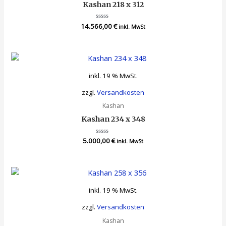
Kashan 218 x 312
14.566,00
Bewertet
€
inkl. MwSt
mit
0
von
5
inkl. 19 % MwSt.
zzgl.
Versandkosten
Kashan
Kashan 234 x 348
5.000,00
Bewertet
€
inkl. MwSt
mit
0
von
5
inkl. 19 % MwSt.
zzgl.
Versandkosten
Kashan