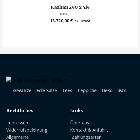
Kashan 290 x 414
13.720,00
Bewertet
€
inkl. MwSt
mit
0
von
5
Gewürze – Edle Salze – Tees – Teppiche – Deko – uvm.
Rechtliches
Links
Impressum
Über uns
Widerrufsbelehrung
Kontakt & Anfahrt
Allgemeine
Zahlungsarten