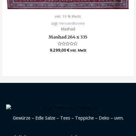
inkl. 19 % MwSt.
zzgl.
Versandkosten
Mashad
Mashad 264 x 335
9.299,00
Bewertet
€
inkl. MwSt
mit
0
von
5
Gewürze – Edle Salze – Tees – Teppiche – Deko – uvm.