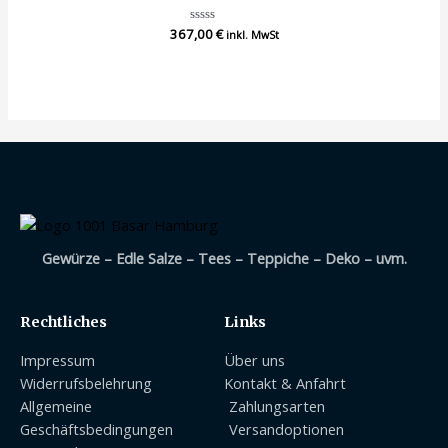
367,00
Bewertet
€
inkl. MwSt
mit
0
von
5
Gewürze – Edle Salze – Tees – Teppiche – Deko – uvm.
Rechtliches
Links
Impressum
Über uns
Widerrufsbelehrung
Kontakt & Anfahrt
Allgemeine
Zahlungsarten
Geschäftsbedingungen
Versandoptionen