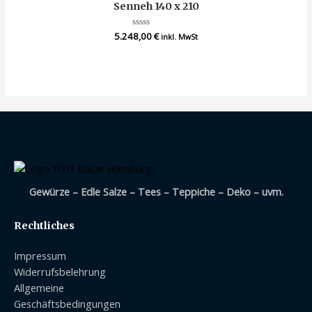
Senneh 140 x 210
5.248,00
Bewertet
€
inkl. MwSt
mit
0
von
5
Gewürze – Edle Salze – Tees – Teppiche – Deko – uvm.
Rechtliches
Impressum
Widerrufsbelehrung
Allgemeine
Geschäftsbedingungen