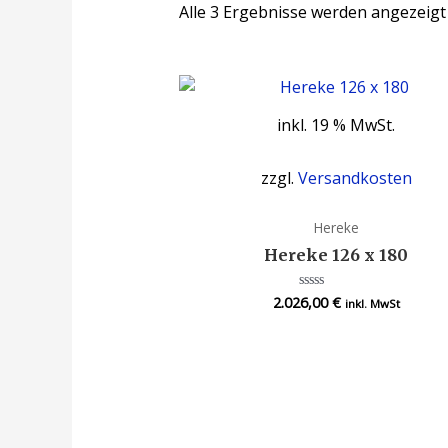
Alle 3 Ergebnisse werden angezeigt
inkl. 19 % MwSt.
zzgl.
Versandkosten
Hereke
Hereke 126 x 180
2.026,00
€
Bewertet
inkl. MwSt
mit
0
von
5