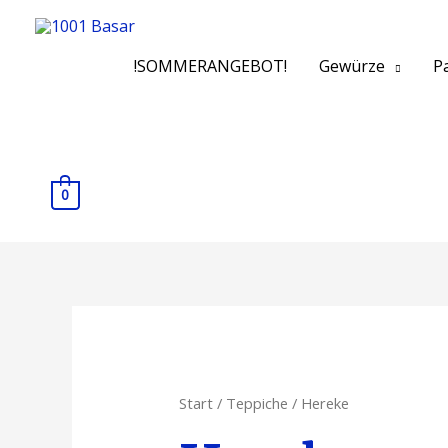
!SOMMERANGEBOT!
Gewürze
Pa
0
Start
/
Teppiche
/ Hereke