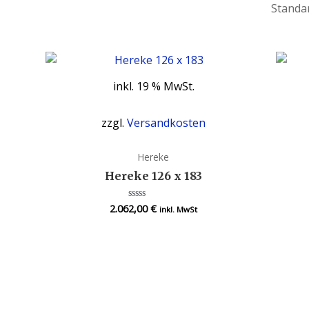
inkl. 19 % MwSt.
zzgl.
Versandkosten
Hereke
Hereke 126 x 183
2.062,00
€
Bewertet
inkl. MwSt
mit
0
von
5