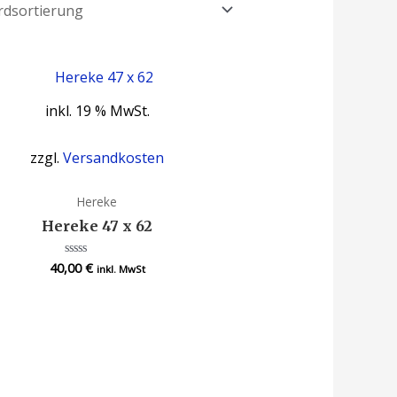
inkl. 19 % MwSt.
zzgl.
Versandkosten
Hereke
Hereke 47 x 62
40,00
€
Bewertet
inkl. MwSt
mit
0
von
5