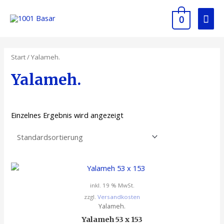
Zum
Hau
Inhalt
0
springen
Start
/ Yalameh.
Yalameh.
Einzelnes Ergebnis wird angezeigt
inkl. 19 % MwSt.
zzgl.
Versandkosten
Yalameh.
Yalameh 53 x 153