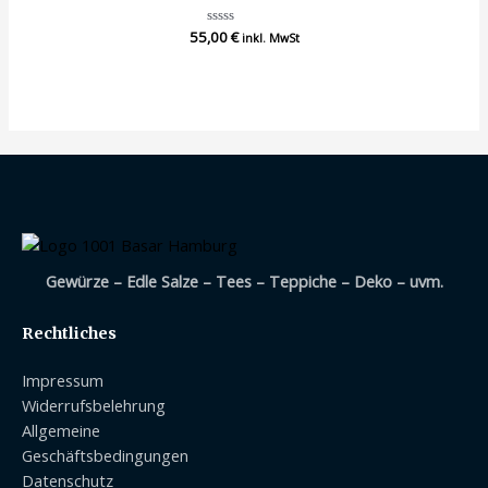
55,00
Bewertet
€
inkl. MwSt
mit
0
von
5
Gewürze – Edle Salze – Tees – Teppiche – Deko – uvm.
Rechtliches
Impressum
Widerrufsbelehrung
Allgemeine
Geschäftsbedingungen
Datenschutz