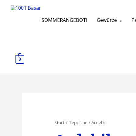
!SOMMERANGEBOT!
Gewürze
Pa
0
Start
/
Teppiche
/ Ardebil.