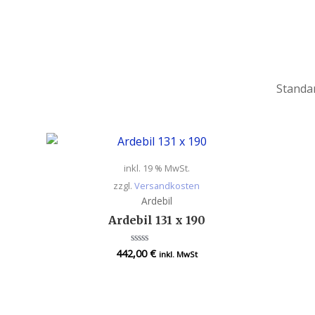
inkl. 19 % MwSt.
zzgl.
Versandkosten
Ardebil
Ardebil 131 x 190
442,00
€
Bewertet
inkl. MwSt
mit
0
von
5