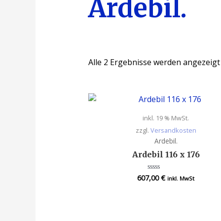
Ardebil.
Alle 2 Ergebnisse werden angezeigt
inkl. 19 % MwSt.
zzgl.
Versandkosten
Ardebil.
Ardebil 116 x 176
607,00
€
Bewertet
inkl. MwSt
mit
0
von
5