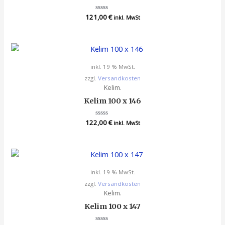
121,00
Bewertet
€
inkl. MwSt
mit
0
von
5
inkl. 19 % MwSt.
zzgl.
Versandkosten
Kelim.
Kelim 100 x 146
122,00
Bewertet
€
inkl. MwSt
mit
0
von
5
inkl. 19 % MwSt.
zzgl.
Versandkosten
Kelim.
Kelim 100 x 147