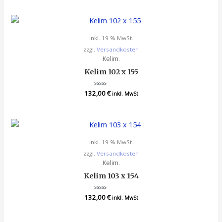
0
von
5
inkl. 19 % MwSt.
zzgl.
Versandkosten
Kelim.
Kelim 102 x 155
132,00
Bewertet
€
inkl. MwSt
mit
0
von
5
inkl. 19 % MwSt.
zzgl.
Versandkosten
Kelim.
Kelim 103 x 154
132,00
Bewertet
€
inkl. MwSt
mit
0
von
5