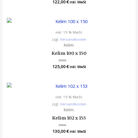
122,00
Bewertet
€
inkl. MwSt
mit
0
von
5
inkl. 19 % MwSt.
zzgl.
Versandkosten
Kelim.
Kelim 100 x 150
125,00
Bewertet
€
inkl. MwSt
mit
0
von
5
inkl. 19 % MwSt.
zzgl.
Versandkosten
Kelim.
Kelim 102 x 153
130,00
Bewertet
€
inkl. MwSt
mit