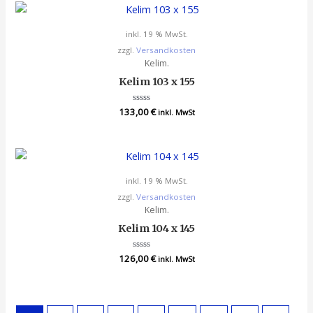
inkl. 19 % MwSt.
zzgl.
Versandkosten
Kelim.
Kelim 103 x 155
133,00
Bewertet
€
inkl. MwSt
mit
0
von
5
inkl. 19 % MwSt.
zzgl.
Versandkosten
Kelim.
Kelim 104 x 145
126,00
Bewertet
€
inkl. MwSt
mit
0
von
5