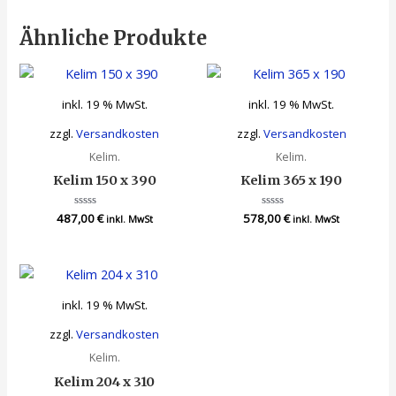
Ähnliche Produkte
inkl. 19 % MwSt.
inkl. 19 % MwSt.
zzgl.
Versandkosten
zzgl.
Versandkosten
Kelim.
Kelim.
Kelim 150 x 390
Kelim 365 x 190
487,00
Bewertet
€
578,00
Bewertet
€
inkl. MwSt
inkl. MwSt
mit
mit
0
0
von
von
5
5
inkl. 19 % MwSt.
zzgl.
Versandkosten
Kelim.
Kelim 204 x 310