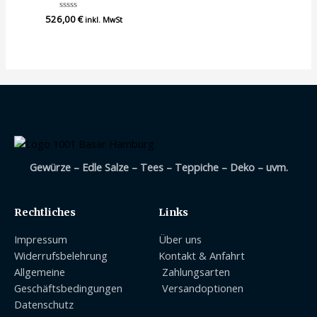
526,00
Bewertet
€
inkl. MwSt
mit
0
von
5
Gewürze – Edle Salze – Tees – Teppiche – Deko – uvm.
Rechtliches
Links
Impressum
Über uns
Widerrufsbelehrung
Kontakt & Anfahrt
Allgemeine
Zahlungsarten
Geschäftsbedingungen
Versandoptionen
Datenschutz