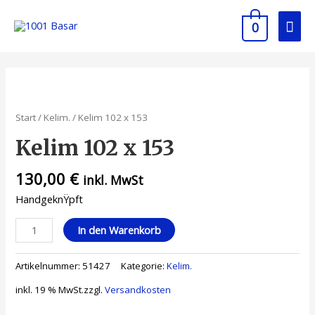
0
Start
/
Kelim.
/ Kelim 102 x 153
Kelim 102 x 153
130,00
€
inkl. MwSt
HandgeknŸpft
In den Warenkorb
Artikelnummer:
51427
Kategorie:
Kelim.
inkl. 19 % MwSt.
zzgl.
Versandkosten