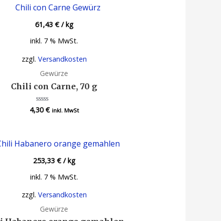
61,43
€
/
kg
inkl. 7 % MwSt.
zzgl.
Versandkosten
Gewürze
Chili con Carne, 70 g
4,30
€
Bewertet
inkl. MwSt
mit
0
von
5
253,33
€
/
kg
inkl. 7 % MwSt.
zzgl.
Versandkosten
Gewürze