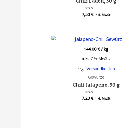
Chili Fäden, 30 g
7,50
€
Bewertet
inkl. MwSt
mit
0
von
5
144,00
€
/
kg
inkl. 7 % MwSt.
zzgl.
Versandkosten
Gewürze
Chili Jalapeno, 50 g
7,20
€
Bewertet
inkl. MwSt
mit
0
von
5