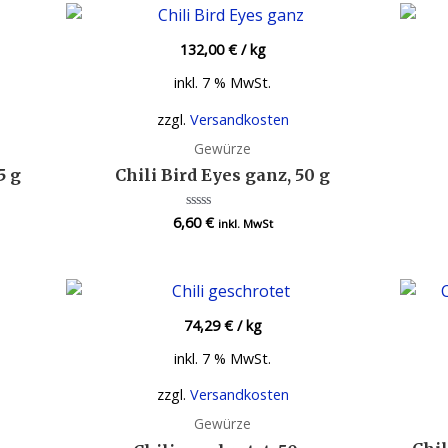
132,00
€
/
kg
inkl. 7 % MwSt.
zzgl.
Versandkosten
Gewürze
5 g
Chili Bird Eyes ganz, 50 g
6,60
€
Bewertet
inkl. MwSt
mit
0
von
5
74,29
€
/
kg
inkl. 7 % MwSt.
zzgl.
Versandkosten
Gewürze