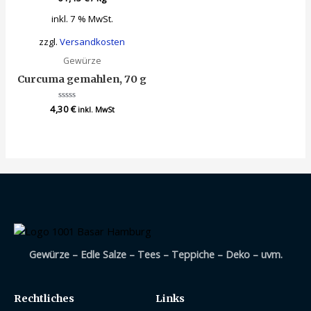
inkl. 7 % MwSt.
zzgl.
Versandkosten
Gewürze
Curcuma gemahlen, 70 g
4,30
Bewertet
€
inkl. MwSt
mit
0
von
5
Gewürze – Edle Salze – Tees – Teppiche – Deko – uvm.
Rechtliches
Links