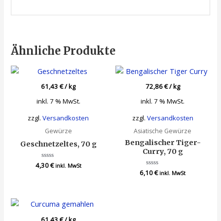
Ähnliche Produkte
61,43
€
/
kg
72,86
€
/
kg
inkl. 7 % MwSt.
inkl. 7 % MwSt.
zzgl.
Versandkosten
zzgl.
Versandkosten
Gewürze
Asiatische Gewürze
Bengalischer Tiger-
Geschnetzeltes, 70 g
Curry, 70 g
4,30
Bewertet
€
inkl. MwSt
mit
6,10
Bewertet
€
inkl. MwSt
0
mit
von
0
5
von
5
61,43
€
/
kg