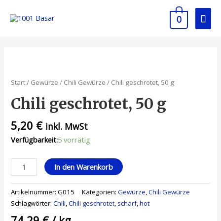
0
Start
/
Gewürze
/
Chili Gewürze
/ Chili geschrotet, 50 g
Chili geschrotet, 50 g
5,20
€
inkl. MwSt
Verfügbarkeit:
5 vorrätig
In den Warenkorb
Artikelnummer:
G015
Kategorien:
Gewürze
,
Chili Gewürze
Schlagwörter:
Chili
,
Chili geschrotet
,
scharf
,
hot
74,29
€
/
kg