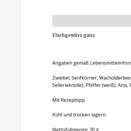
Beschreibung
Zusätzliche Inform
Fischgewürz ganz
Angaben gemäß Lebensmittelinfor
Zwiebel, Senfkörner, Wacholderbeer
Sellerieknolle), Pfeffer (weiß), Anis
Mit Rezepttipp.
Kühl und trocken lagern.
Nettofüllmenge: 70 g