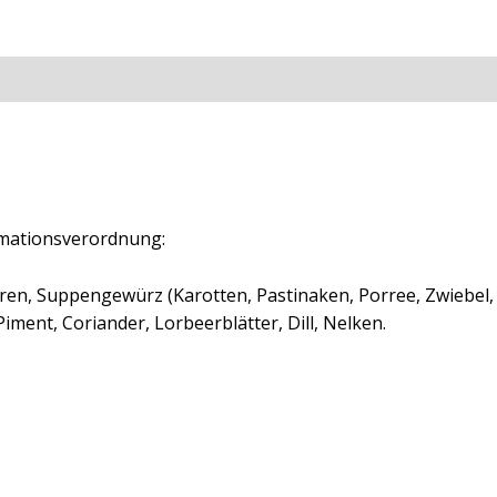
ationen
Rezensionen (0)
mationsverordnung:
en, Suppengewürz (Karotten, Pastinaken, Porree, Zwiebel, 
, Piment, Coriander, Lorbeerblätter, Dill, Nelken.