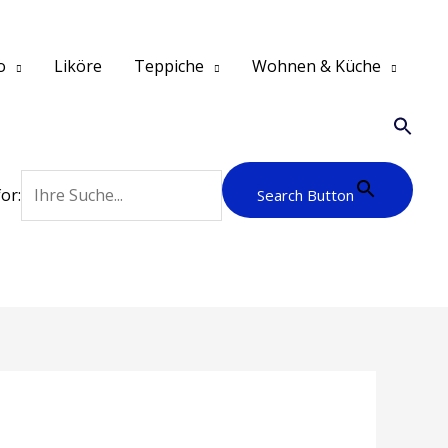
o
Liköre
Teppiche
Wohnen & Küche
or:
Search Button