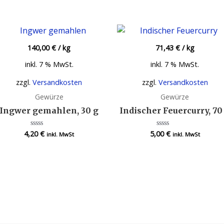
140,00
€
/
kg
71,43
€
/
kg
inkl. 7 % MwSt.
inkl. 7 % MwSt.
zzgl.
Versandkosten
zzgl.
Versandkosten
Gewürze
Gewürze
Ingwer gemahlen, 30 g
Indischer Feuercurry, 70
4,20
€
5,00
€
Bewertet
Bewertet
inkl. MwSt
inkl. MwSt
mit
mit
0
0
von
von
5
5