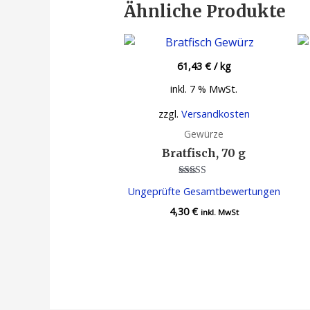
Ähnliche Produkte
61,43
€
/
kg
inkl. 7 % MwSt.
zzgl.
Versandkosten
Gewürze
Bratfisch, 70 g
Bewertet
Ungeprüfte Gesamtbewertungen
mit
4.00
4,30
€
von 5
inkl. MwSt