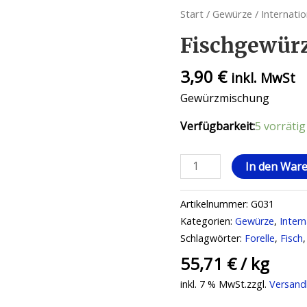
Start
/
Gewürze
/
Internati
Fischgewürz
3,90
€
inkl. MwSt
Gewürzmischung
Verfügbarkeit:
5 vorrätig
In den War
Artikelnummer:
G031
Kategorien:
Gewürze
,
Inter
Schlagwörter:
Forelle
,
Fisch
55,71
€
/
kg
inkl. 7 % MwSt.
zzgl.
Versand