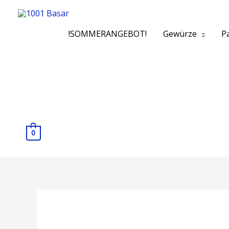
!SOMMERANGEBOT!
Gewürze
Pa
0