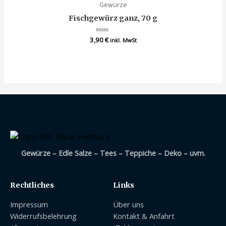
Gewürze
Fischgewürz ganz, 70 g
3,90
Bewertet
€
inkl. MwSt
mit
0
von
5
Gewürze – Edle Salze – Tees – Teppiche – Deko – uvm.
Rechtliches
Links
Impressum
Über uns
Widerrufsbelehrung
Kontakt & Anfahrt