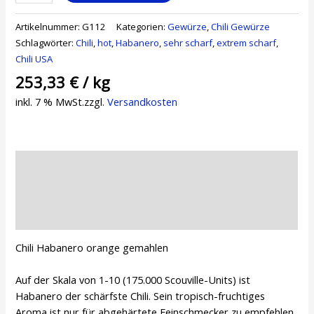
Artikelnummer:
G112
Kategorien:
Gewürze
,
Chili Gewürze
Schlagwörter:
Chili
,
hot
,
Habanero
,
sehr scharf
,
extrem scharf
,
Chili USA
253,33
€
/
kg
inkl. 7 % MwSt.
zzgl.
Versandkosten
Beschreibung
Zusätzliche Informationen
Rezensionen (0)
Chili Habanero orange gemahlen
Auf der Skala von 1-10 (175.000 Scouville-Units) ist
Habanero der schärfste Chili. Sein tropisch-fruchtiges
Aroma ist nur für abgehärtete Feinschmecker zu empfehlen.