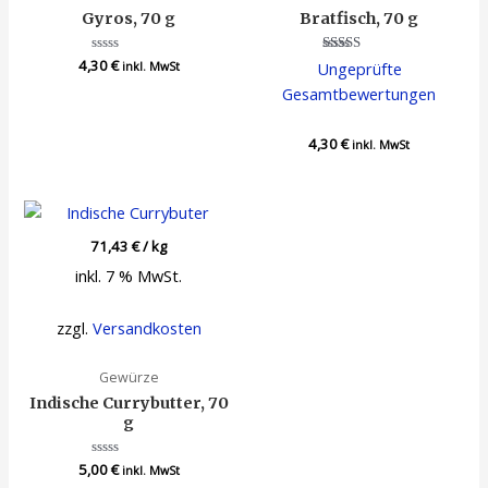
Gyros, 70 g
Bratfisch, 70 g
4,30
Bewertet
€
Bewertet
Ungeprüfte
inkl. MwSt
mit
mit
0
4.00
Gesamtbewertungen
von
von 5
5
4,30
€
inkl. MwSt
71,43
€
/
kg
inkl. 7 % MwSt.
zzgl.
Versandkosten
Gewürze
Indische Currybutter, 70
g
5,00
Bewertet
€
inkl. MwSt
mit