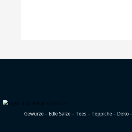
0
von
5
Gewürze – Edle Salze – Tees – Teppiche – Deko 