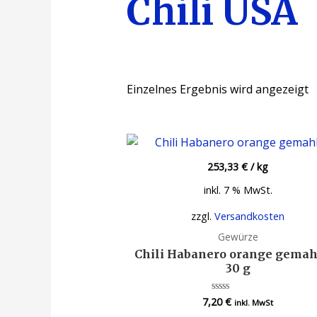
Chili USA
Einzelnes Ergebnis wird angezeigt
253,33
€
/
kg
inkl. 7 % MwSt.
zzgl.
Versandkosten
Gewürze
Chili Habanero orange gemah
30 g
7,20
€
Bewertet
inkl. MwSt
mit