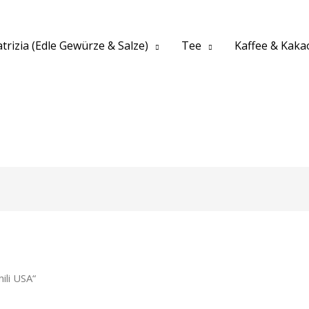
trizia (Edle Gewürze & Salze)
Tee
Kaffee & Kaka
ili USA“