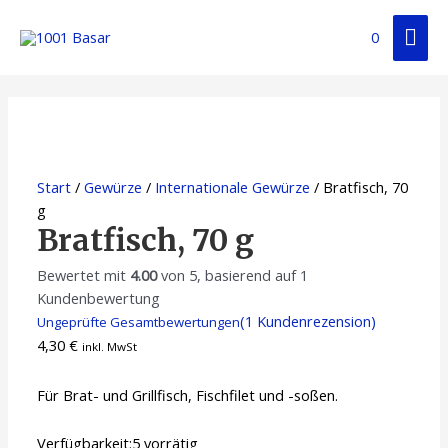
0
Start
/
Gewürze
/
Internationale Gewürze
/ Bratfisch, 70
g
Bratfisch, 70 g
Bewertet mit
4.00
von 5, basierend auf
1
Kundenbewertung
(
1
Kundenrezension)
Ungeprüfte Gesamtbewertungen
4,30
€
inkl. MwSt
Für Brat- und Grillfisch, Fischfilet und -soßen.
Verfügbarkeit:
5 vorrätig