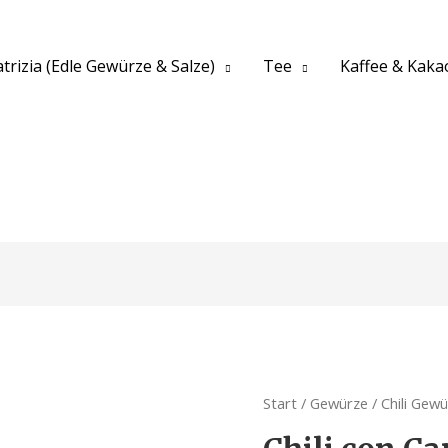
trizia (Edle Gewürze & Salze)
Tee
Kaffee & Kaka
Start
/
Gewürze
/
Chili Gew