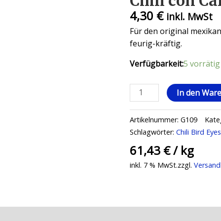
Chili con Ca
4,30
€
inkl. MwSt
Für den original mexika
feurig-kräftig.
Verfügbarkeit:
5 vorrätig
Chili
In den War
con
Carne,
Artikelnummer:
G109
Kate
70
Schlagwörter:
Chili Bird Eye
g
61,43
€
/
kg
Menge
inkl. 7 % MwSt.
zzgl.
Versand
ationen
Rezensionen (0)