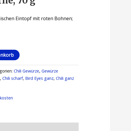
rne, 70 g
nischen Eintopf mit roten Bohnen;
enkorb
gorien:
Chili Gewürze
,
Gewürze
s
,
Chili scharf
,
Bird Eyes ganz
,
Chili ganz
kosten