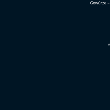
Gewürze – 
A