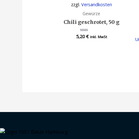
zzgl.
Versandkosten
Gewürze
Chili geschrotet, 50 g
5,20
€
Bewertet
inkl. MwSt
U
mit
0
von
5