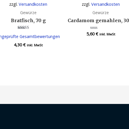
zzgl.
Versandkosten
zzgl.
Versandkosten
Gewürze
Gewürze
Bratfisch, 70 g
Cardamom gemahlen, 30
5,60
€
Bewertet
Bewertet
inkl. MwSt
ngeprüfte Gesamtbewertungen
mit
mit
4.00
0
4,30
€
von 5
von
inkl. MwSt
5