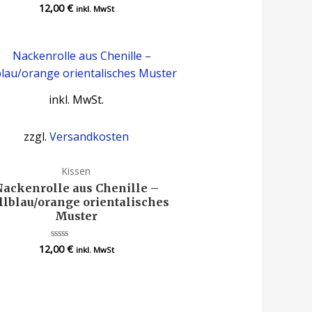
12,00
€
Bewertet
inkl. MwSt
mit
0
von
5
inkl. MwSt.
zzgl.
Versandkosten
Kissen
Nackenrolle aus Chenille –
llblau/orange orientalisches
Muster
12,00
€
Bewertet
inkl. MwSt
mit
0
von
5