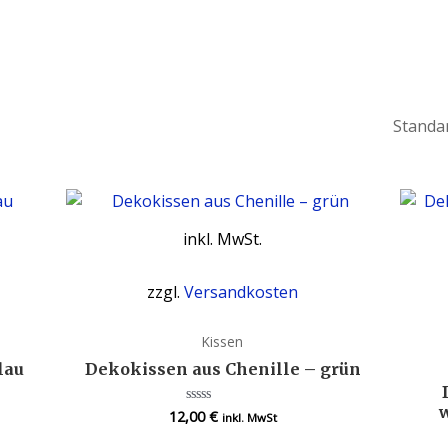
inkl. MwSt.
zzgl.
Versandkosten
Kissen
lau
Dekokissen aus Chenille – grün
12,00
€
Bewertet
inkl. MwSt
mit
0