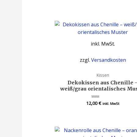
von
5
inkl. MwSt.
zzgl.
Versandkosten
Kissen
Dekokissen aus Chenille 
weiß/grau orientalisches Mu
12,00
€
Bewertet
inkl. MwSt
mit
0
von
5