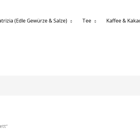
trizia (Edle Gewürze & Salze)
Tee
Kaffee & Kaka
ett“