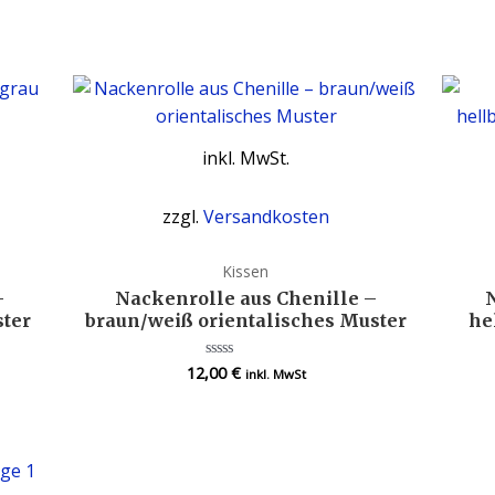
von
5
inkl. MwSt.
zzgl.
Versandkosten
Kissen
–
Nackenrolle aus Chenille –
ster
braun/weiß orientalisches Muster
he
12,00
€
Bewertet
inkl. MwSt
mit
0
von
5