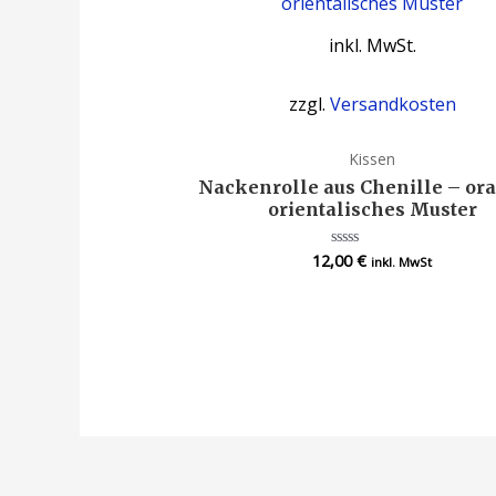
inkl. MwSt.
zzgl.
Versandkosten
Kissen
Nackenrolle aus Chenille – or
orientalisches Muster
12,00
€
Bewertet
inkl. MwSt
mit
0
von
5