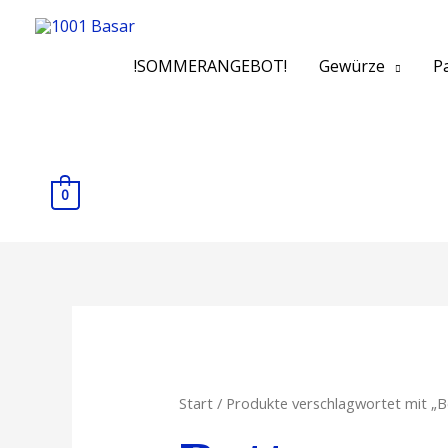
Zum
Inhalt
springen
!SOMMERANGEBOT!
Gewürze
Pa
0
Start
/ Produkte verschlagwortet mit „B