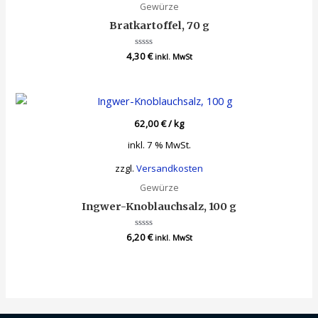
Gewürze
Bratkartoffel, 70 g
4,30
Bewertet
€
inkl. MwSt
mit
0
von
5
62,00
€
/
kg
inkl. 7 % MwSt.
zzgl.
Versandkosten
Gewürze
Ingwer-Knoblauchsalz, 100 g
6,20
Bewertet
€
inkl. MwSt
mit
0
von
5