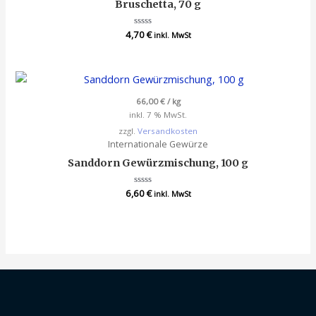
Bruschetta, 70 g
4,70
Bewertet
€
inkl. MwSt
mit
0
von
5
66,00
€
/
kg
inkl. 7 % MwSt.
zzgl.
Versandkosten
Internationale Gewürze
Sanddorn Gewürzmischung, 100 g
6,60
Bewertet
€
inkl. MwSt
mit
0
von
5