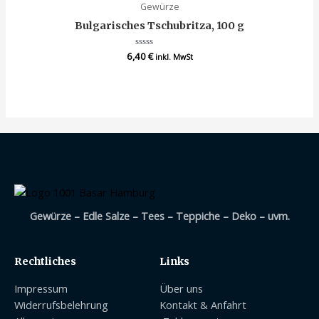
Gewürze
Bulgarisches Tschubritza, 100 g
6,40
Bewertet
€
inkl. MwSt
mit
0
von
5
Gewürze – Edle Salze – Tees – Teppiche – Deko – uvm.
Rechtliches
Links
Impressum
Über uns
Widerrufsbelehrung
Kontakt & Anfahrt