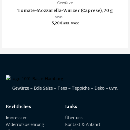
Gewürze
Tomate-Mozzarella-Würzer (Caprese), 70 g
5,20
Bewertet
€
inkl. MwSt
mit
0
von
5
Gewürze – Edle Salze – Tees – Teppiche – Deko – uvm.
Rechtliches
Links
Impressum
Über uns
Widerrufsbelehrung
Kontakt & Anfahrt