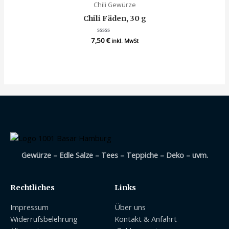
Chili Gewürze
Chili Fäden, 30 g
7,50
Bewertet
€
inkl. MwSt
mit
0
von
5
Gewürze – Edle Salze – Tees – Teppiche – Deko – uvm.
Rechtliches
Links
Impressum
Über uns
Widerrufsbelehrung
Kontakt & Anfahrt