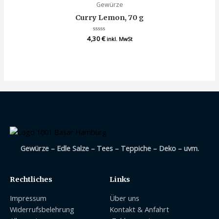
Gewürze
Curry Lemon, 70 g
4,30
Bewertet
€
inkl. MwSt
mit
0
von
5
Gewürze – Edle Salze – Tees – Teppiche – Deko – uvm.
Rechtliches
Links
Impressum
Über uns
Widerrufsbelehrung
Kontakt & Anfahrt