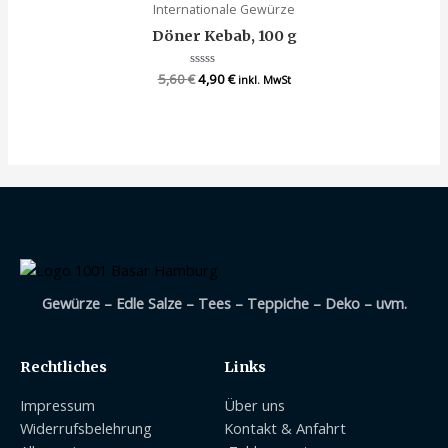
Internationale Gewürze
Döner Kebab, 100 g
5,60
€
Bewertet
4,90
€
inkl. MwSt
mit
0
von
5
Gewürze – Edle Salze – Tees – Teppiche – Deko – uvm.
Rechtliches
Links
Impressum
Über uns
Widerrufsbelehrung
Kontakt & Anfahrt