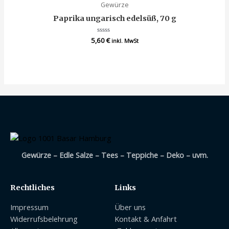
Gewürze
Paprika ungarisch edelsüß, 70 g
5,60
Bewertet
€
inkl. MwSt
mit
0
von
5
Gewürze – Edle Salze – Tees – Teppiche – Deko – uvm.
Rechtliches
Links
Impressum
Über uns
Widerrufsbelehrung
Kontakt & Anfahrt