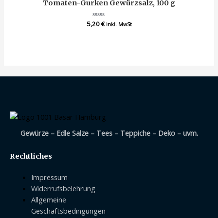
Tomaten-Gurken Gewürzsalz, 100 g
5,20
Bewertet
€
inkl. MwSt
mit
0
von
5
Gewürze – Edle Salze – Tees – Teppiche – Deko – uvm.
Rechtliches
Impressum
Widerrufsbelehrung
Allgemeine
Geschäftsbedingungen