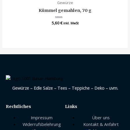
Gewürze
Kümmel gemahlen, 70 g
5,60
Bewertet
€
inkl. MwSt
mit
0
von
5
Gewürze – Edle Salze – Tees – Teppiche – Deko – uvm.
Rechtliches
Links
Impressum
Über uns
Widerrufsbelehrung
Kontakt & Anfahrt