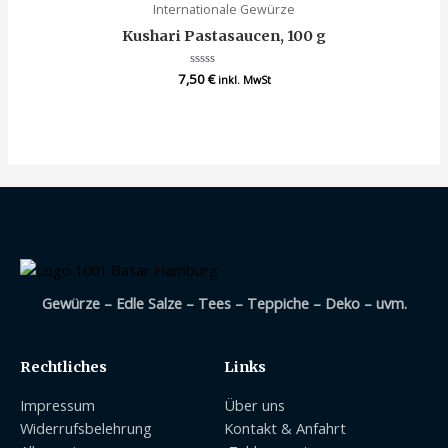
Internationale Gewürze
Kushari Pastasaucen, 100 g
7,50
Bewertet
€
inkl. MwSt
mit
0
von
5
Gewürze – Edle Salze – Tees – Teppiche – Deko – uvm.
Rechtliches
Links
Impressum
Über uns
Widerrufsbelehrung
Kontakt & Anfahrt