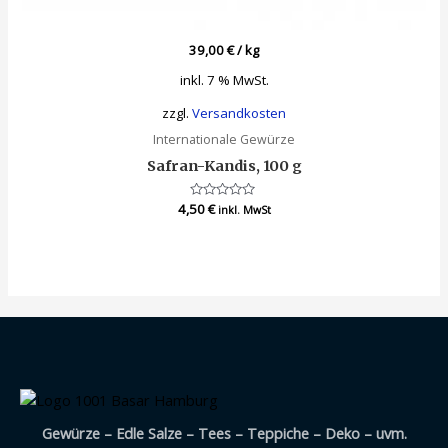
39,00
€
/
kg
inkl. 7 % MwSt.
zzgl.
Versandkosten
Internationale Gewürze
Safran-Kandis, 100 g
4,50
Bewertet
€
inkl. MwSt
mit
0
von
5
Gewürze – Edle Salze – Tees – Teppiche – Deko – uvm.