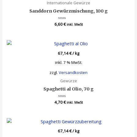
Internationale Gewürze
Sanddorn Gewürzmischung, 100 g
6,60
Bewertet
€
inkl. MwSt
mit
0
von
5
67,14
€
/
kg
inkl. 7 % MwSt.
zzgl.
Versandkosten
Gewürze
Spaghetti al Olio, 70 g
4,70
Bewertet
€
inkl. MwSt
mit
0
von
5
67,14
€
/
kg