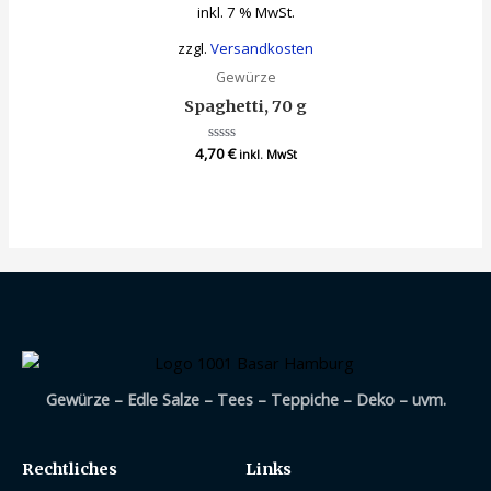
inkl. 7 % MwSt.
zzgl.
Versandkosten
Gewürze
Spaghetti, 70 g
4,70
Bewertet
€
inkl. MwSt
mit
0
von
5
Gewürze – Edle Salze – Tees – Teppiche – Deko – uvm.
Rechtliches
Links