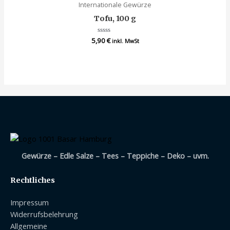
Internationale Gewürze
Tofu, 100 g
5,90
Bewertet
€
inkl. MwSt
mit
0
von
5
Gewürze – Edle Salze – Tees – Teppiche – Deko – uvm.
Rechtliches
Impressum
Widerrufsbelehrung
Allgemeine