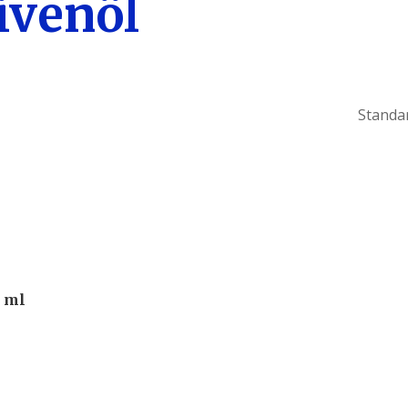
ivenöl
0 ml