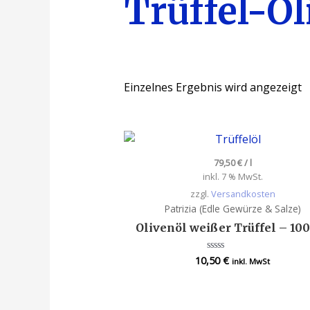
Trüffel-Ol
Einzelnes Ergebnis wird angezeigt
79,50
€
/
l
inkl. 7 % MwSt.
zzgl.
Versandkosten
Patrizia (Edle Gewürze & Salze)
Olivenöl weißer Trüffel – 10
10,50
€
Bewertet
inkl. MwSt
mit
0
von
5