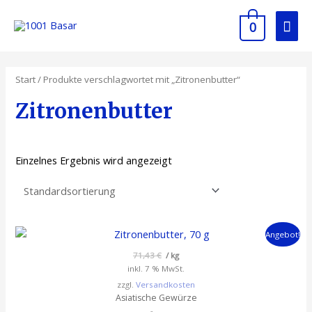
0
Start
/ Produkte verschlagwortet mit „Zitronenbutter“
Zitronenbutter
Einzelnes Ergebnis wird angezeigt
Angebot!
71,43
€
/
kg
inkl. 7 % MwSt.
zzgl.
Versandkosten
Asiatische Gewürze