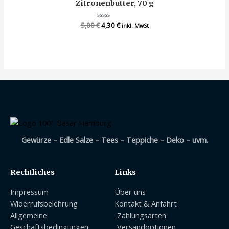
Zitronenbutter, 70 g
5,00
€
Bewertet
4,30
€
inkl. MwSt
mit
0
von
5
Gewürze – Edle Salze – Tees – Teppiche – Deko – uvm.
Rechtliches
Links
Impressum
Über uns
Widerrufsbelehrung
Kontakt & Anfahrt
Allgemeine
Zahlungsarten
Geschäftsbedingungen
Versandoptionen