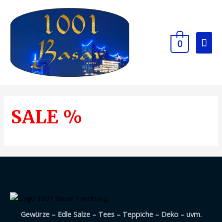
Zum
Inhalt
springen
Hau
0
SALE %
Gewürze – Edle Salze – Tees – Teppiche – Deko – uvm.