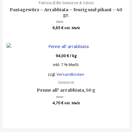
Patrizia (Edle Gewürze & Salze)
Pastagewürz – Arrabbiata – feurig und pikant – 40
gr.
6,65
Bewertet
€
inkl. MwSt
mit
0
von
5
94,00
€
/
kg
inkl. 7 % MwSt.
zzgl.
Versandkosten
Gewürze
Penne all’ arrabbiata, 50 g
4,70
Bewertet
€
inkl. MwSt
mit
0
von
5