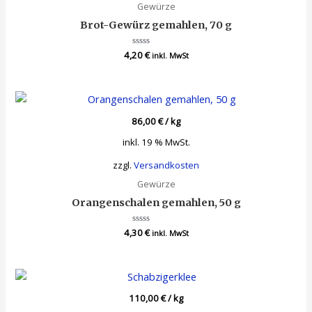
Gewürze
Brot-Gewürz gemahlen, 70 g
4,20
Bewertet
€
inkl. MwSt
mit
0
von
5
86,00
€
/
kg
inkl. 19 % MwSt.
zzgl.
Versandkosten
Gewürze
Orangenschalen gemahlen, 50 g
4,30
Bewertet
€
inkl. MwSt
mit
0
von
5
110,00
€
/
kg