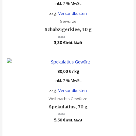
inkl. 7 % MwSt.
zzgl.
Versandkosten
Gewürze
Schabzigerklee, 30 g
3,30
Bewertet
€
inkl. MwSt
mit
0
von
5
80,00
€
/
kg
inkl. 7 % MwSt.
zzgl.
Versandkosten
Weihnachts-Gewürze
Spekulatius, 70 g
5,60
Bewertet
€
inkl. MwSt
mit
0
von
5