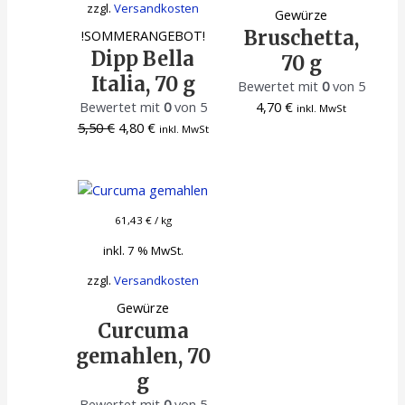
zzgl.
Versandkosten
Gewürze
Bruschetta,
!SOMMERANGEBOT!
Dipp Bella
70 g
Italia, 70 g
Bewertet mit
0
von 5
Bewertet mit
0
von 5
4,70
€
inkl. MwSt
Ursprünglicher
Aktueller
5,50
€
4,80
€
inkl. MwSt
Preis
Preis
war:
ist:
5,50 €
4,80 €.
61,43
€
/
kg
inkl. 7 % MwSt.
zzgl.
Versandkosten
Gewürze
Curcuma
gemahlen, 70
g
Bewertet mit
0
von 5