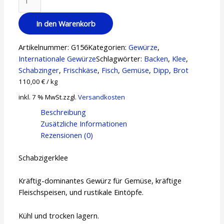
30
g
In den Warenkorb
Menge
Artikelnummer:
G156
Kategorien:
Gewürze
,
Internationale Gewürze
Schlagwörter:
Backen
,
Klee
,
Schabzinger
,
Frischkäse
,
Fisch
,
Gemüse
,
Dipp
,
Brot
110,00
€
/
kg
inkl. 7 % MwSt.
zzgl.
Versandkosten
Beschreibung
Zusätzliche Informationen
Rezensionen (0)
Schabzigerklee
Kräftig-dominantes Gewürz für Gemüse, kräftige
Fleischspeisen, und rustikale Eintöpfe.
Kühl und trocken lagern.