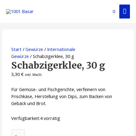
Zum
Hau
Inhalt
0
springen
Start
/
Gewürze
/
Internationale
Gewürze
/ Schabzigerklee, 30 g
Schabzigerklee, 30 g
3,30
€
inkl. MwSt
Für Gemüse- und Fischgerichte, verfeinern von
Frischkäse, Herstellung von Dips, zum Backen von
Gebäck und Brot.
Verfügbarkeit:
4 vorrätig
Schabzigerklee,