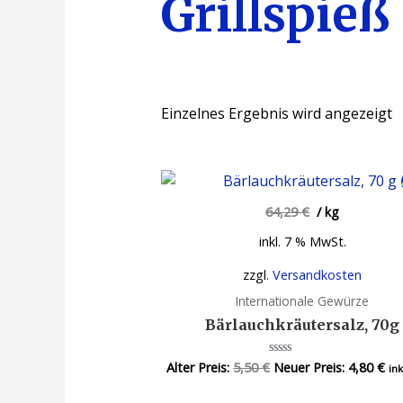
Grillspieß
Einzelnes Ergebnis wird angezeigt
64,29
€
/
kg
inkl. 7 % MwSt.
zzgl.
Versandkosten
Internationale Gewürze
Bärlauchkräutersalz, 70g
Alter Preis:
5,50
€
Neuer Preis:
4,80
€
Bewertet
in
mit
0
von