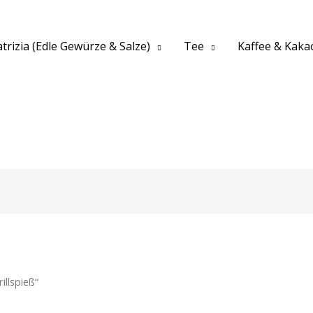
trizia (Edle Gewürze & Salze)
Tee
Kaffee & Kaka
illspieß“