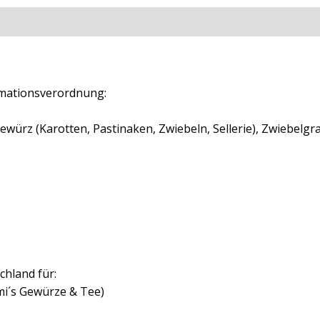
ationen
Rezensionen (0)
mationsverordnung:
würz (Karotten, Pastinaken, Zwiebeln, Sellerie), Zwiebelgran
chland für:
mi´s Gewürze & Tee)