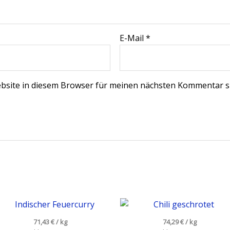
E-Mail
*
bsite in diesem Browser für meinen nächsten Kommentar s
71,43
€
/
kg
74,29
€
/
kg