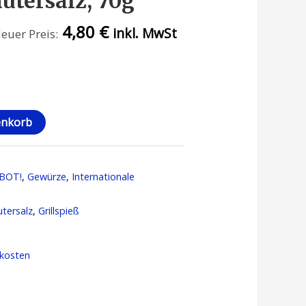
utersalz, 70g
4,80
€
inkl. MwSt
euer Preis:
enkorb
BOT!
,
Gewürze
,
Internationale
utersalz
,
Grillspieß
kosten