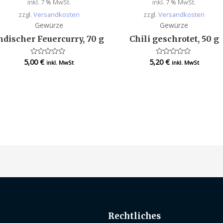
inkl. 7 % MwSt.
inkl. 7 % MwSt.
zzgl.
Versandkosten
zzgl.
Versandkosten
Gewürze
Gewürze
ndischer Feuercurry, 70 g
Chili geschrotet, 50 g
5,00
€
5,20
€
Bewertet
Bewertet
inkl. MwSt
inkl. MwSt
mit
mit
0
0
von
von
5
5
Rechtliches