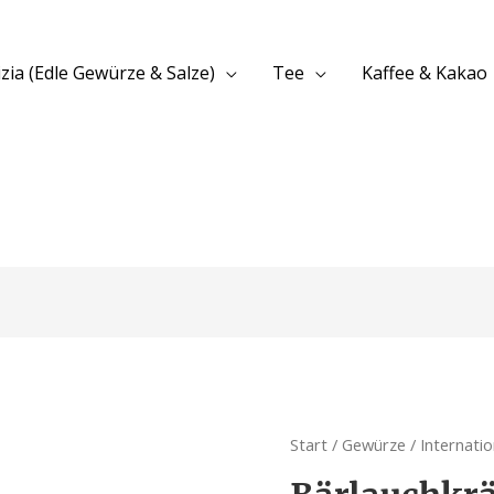
izia (Edle Gewürze & Salze)
Tee
Kaffee & Kakao
Start
/
Gewürze
/
Internati