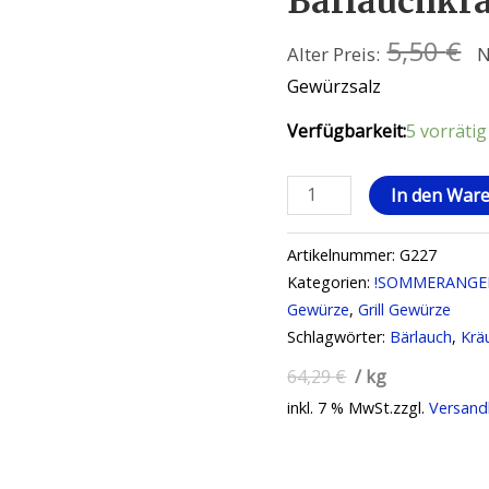
Bärlauchkrä
5,50
€
Alter Preis:
N
Gewürzsalz
Verfügbarkeit:
5 vorrätig
In den War
Artikelnummer:
G227
Kategorien:
!SOMMERANGE
Gewürze
,
Grill Gewürze
Schlagwörter:
Bärlauch
,
Krä
64,29
€
/
kg
inkl. 7 % MwSt.
zzgl.
Versand