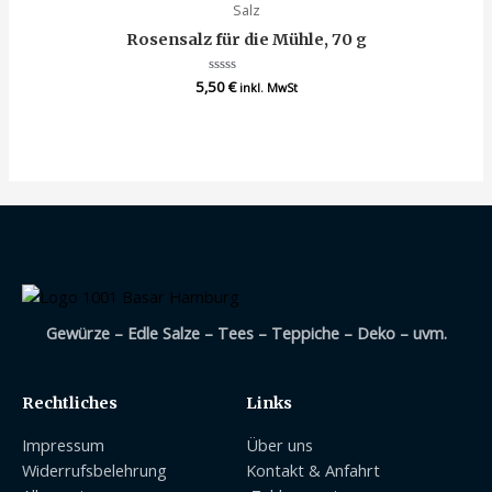
Salz
Rosensalz für die Mühle, 70 g
5,50
Bewertet
€
inkl. MwSt
mit
0
von
5
Gewürze – Edle Salze – Tees – Teppiche – Deko – uvm.
Rechtliches
Links
Impressum
Über uns
Widerrufsbelehrung
Kontakt & Anfahrt