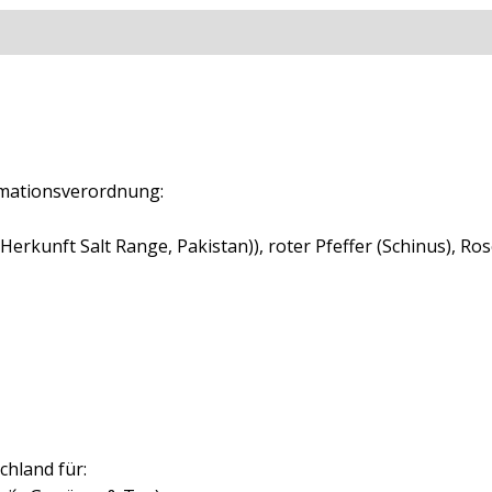
ationen
Rezensionen (0)
mationsverordnung:
Herkunft Salt Range, Pakistan)), roter Pfeffer (Schinus), Ro
chland für: