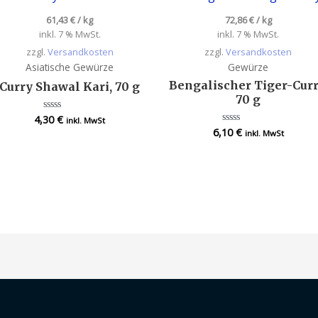
61,43
€
/
kg
72,86
€
/
kg
inkl. 7 % MwSt.
inkl. 7 % MwSt.
zzgl.
Versandkosten
zzgl.
Versandkosten
Asiatische Gewürze
Gewürze
Bengalischer Tiger-Curr
Curry Shawal Kari, 70 g
70 g
4,30
€
Bewertet
inkl. MwSt
mit
6,10
€
Bewertet
inkl. MwSt
0
mit
von
0
5
von
5