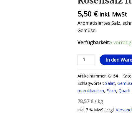
Rosensalz fü
5,50
€
inkl. MwSt
Aromatisiertes Salz, sch
Gemüse.
Verfügbarkeit:
5 vorrätig
In den War
Artikelnummer:
G154
Kate
Schlagwörter:
Salat
,
Gemüs
marokkanisch
,
Fisch
,
Quark
78,57
€
/
kg
inkl. 7 % MwSt.
zzgl.
Versand