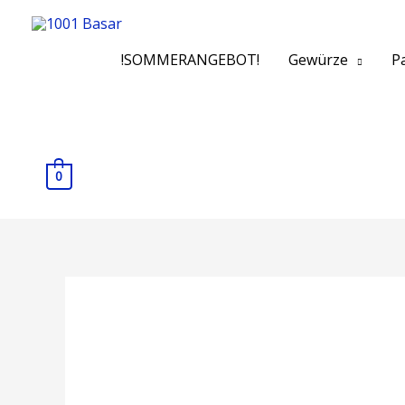
!SOMMERANGEBOT!
Gewürze
Pa
0