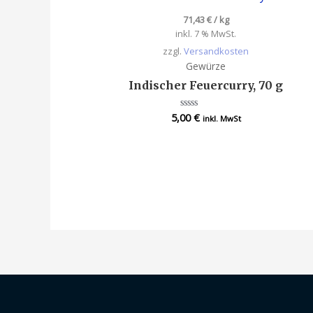
71,43
€
/
kg
inkl. 7 % MwSt.
zzgl.
Versandkosten
Gewürze
Indischer Feuercurry, 70 g
5,00
€
Bewertet
inkl. MwSt
mit
0
von
5