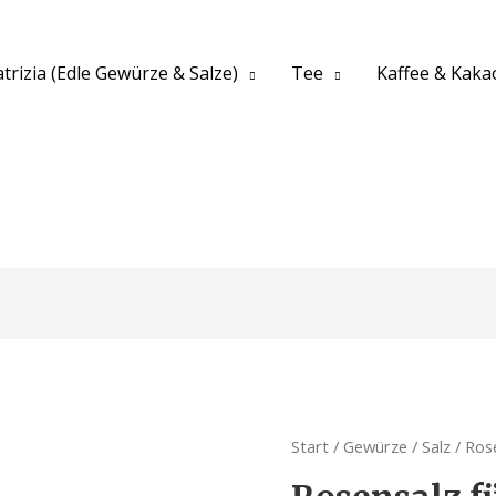
trizia (Edle Gewürze & Salze)
Tee
Kaffee & Kaka
Start
/
Gewürze
/
Salz
/ Rose