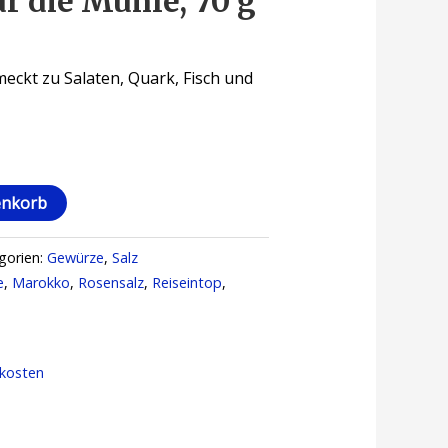
r die Mühle, 70 g
meckt zu Salaten, Quark, Fisch und
enkorb
gorien:
Gewürze
,
Salz
e
,
Marokko
,
Rosensalz
,
Reiseintop
,
kosten