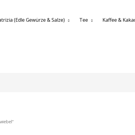
trizia (Edle Gewürze & Salze)
Tee
Kaffee & Kaka
wiebel“