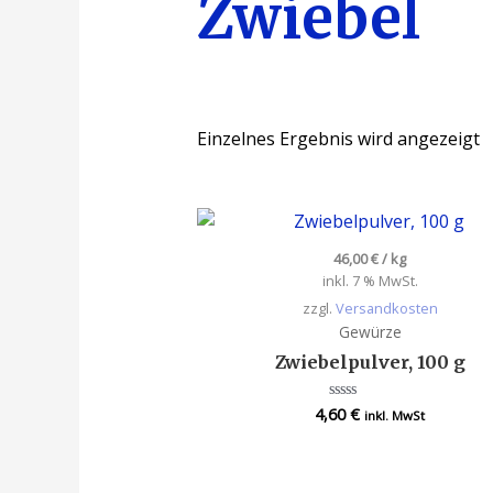
Zwiebel
Einzelnes Ergebnis wird angezeigt
46,00
€
/
kg
inkl. 7 % MwSt.
zzgl.
Versandkosten
Gewürze
Zwiebelpulver, 100 g
4,60
€
Bewertet
inkl. MwSt
mit
0
von
5