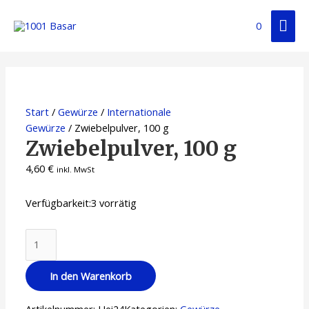
Zum
Hau
Inhalt
0
springen
Start
/
Gewürze
/
Internationale
Gewürze
/ Zwiebelpulver, 100 g
Zwiebelpulver, 100 g
4,60
€
inkl. MwSt
Verfügbarkeit:
3 vorrätig
Zwiebelpulver,
100
g
In den Warenkorb
Menge
Artikelnummer:
Hei24
Kategorien:
Gewürze
,