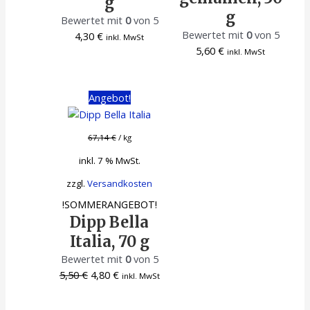
g
g
Bewertet mit
0
von 5
Bewertet mit
0
von 5
4,30
€
inkl. MwSt
5,60
€
inkl. MwSt
Angebot!
67,14
€
/
kg
inkl. 7 % MwSt.
zzgl.
Versandkosten
!SOMMERANGEBOT!
Dipp Bella
Italia, 70 g
Bewertet mit
0
von 5
Ursprünglicher
Aktueller
5,50
€
4,80
€
inkl. MwSt
Preis
Preis
war:
ist: