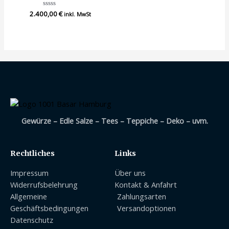
2.400,00
Bewertet
€
inkl. MwSt
mit
0
von
5
Gewürze – Edle Salze – Tees – Teppiche – Deko – uvm.
Rechtliches
Links
Impressum
Über uns
Widerrufsbelehrung
Kontakt & Anfahrt
Allgemeine
Zahlungsarten
Geschäftsbedingungen
Versandoptionen
Datenschutz