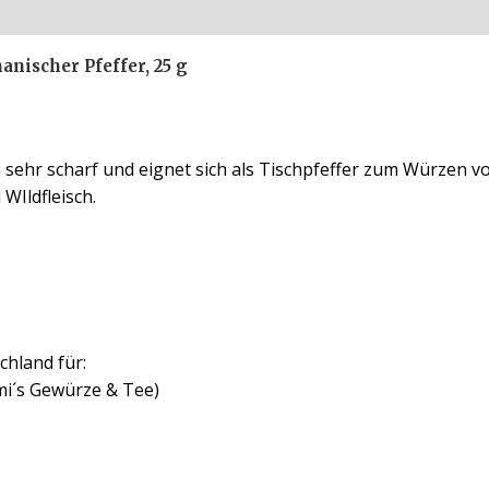
ationen
Rezensionen (0)
anischer Pfeffer, 25 g
ann sehr scharf und eignet sich als Tischpfeffer zum Würzen v
WIldfleisch.
chland für:
mi´s Gewürze & Tee)