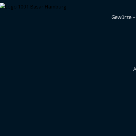
Gewürze – 
A