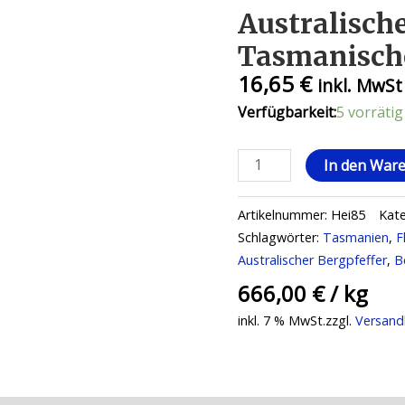
Australisch
Tasmanischer
16,65
€
inkl. MwSt
Verfügbarkeit:
5 vorrätig
Australischer
In den War
Bergpfeffer
-
Artikelnummer:
Hei85
Kat
Tasmanischer
Schlagwörter:
Tasmanien
,
F
Pfeffer,
Australischer Bergpfeffer
,
B
25
666,00
€
/
kg
g
Menge
inkl. 7 % MwSt.
zzgl.
Versand