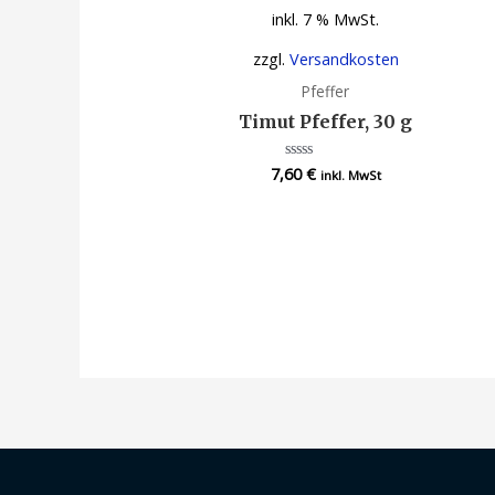
inkl. 7 % MwSt.
zzgl.
Versandkosten
Pfeffer
Timut Pfeffer, 30 g
7,60
€
Bewertet
inkl. MwSt
mit
0
von
5