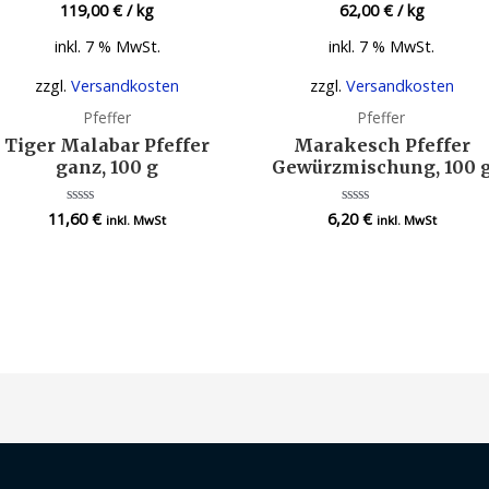
119,00
€
/
kg
62,00
€
/
kg
inkl. 7 % MwSt.
inkl. 7 % MwSt.
zzgl.
Versandkosten
zzgl.
Versandkosten
Pfeffer
Pfeffer
Tiger Malabar Pfeffer
Marakesch Pfeffer
ganz, 100 g
Gewürzmischung, 100 
11,60
€
6,20
€
Bewertet
Bewertet
inkl. MwSt
inkl. MwSt
mit
mit
0
0
von
von
5
5